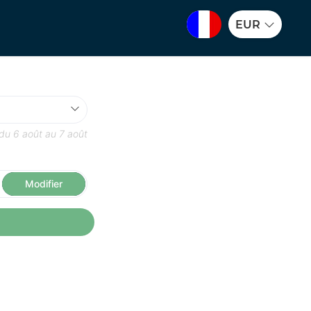
EUR
 du
6 août
au
7 août
Modifier