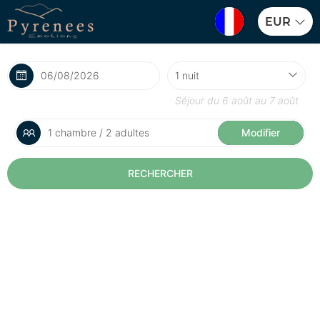
EUR
Séjour du
6 août
au
7 août
1 chambre / 2 adultes
Modifier