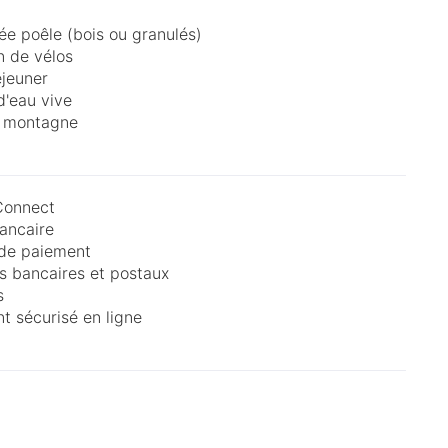
e poêle (bois ou granulés)
n de vélos
éjeuner
d'eau vive
r montagne
onnect
ancaire
de paiement
 bancaires et postaux
s
t sécurisé en ligne