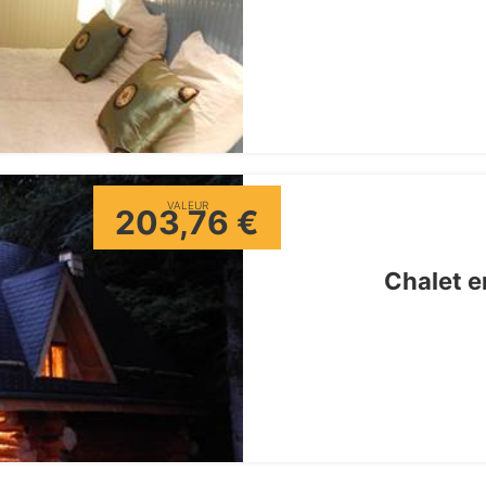
VALEUR
203,76 €
Chalet e