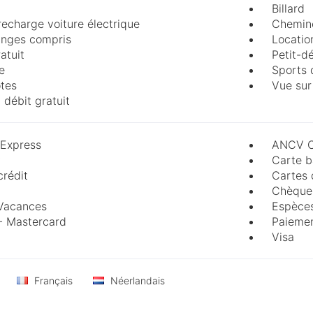
Billard
recharge voiture électrique
Cheminé
linges compris
Locatio
atuit
Petit-d
e
Sports 
ôtes
Vue su
 débit gratuit
Express
ANCV C
y
Carte b
crédit
Cartes 
Chèques
Vacances
Espèce
- Mastercard
Paiemen
Visa
Français
Néerlandais