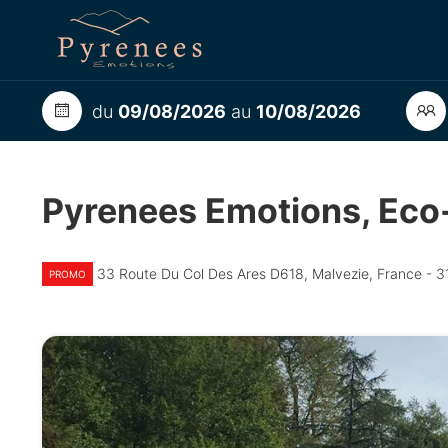
du
09/08/2026
au
10/08/2026
Pyrenees Emotions, Ec
33 Route Du Col Des Ares D618, Malvezie, France - 
PROMO