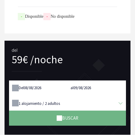
-
Disponible
-
No disponible
del
59€ /noche
Del
al
1
alojamiento /
2
adultos
BUSCAR