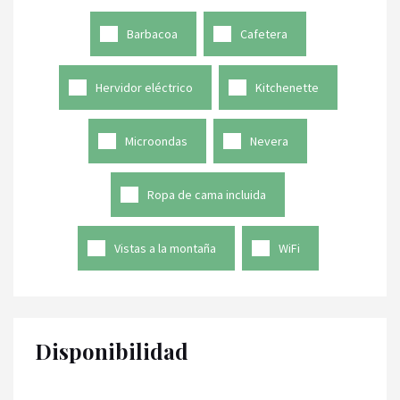
Barbacoa
Cafetera
Hervidor eléctrico
Kitchenette
Microondas
Nevera
Ropa de cama incluida
Vistas a la montaña
WiFi
Disponibilidad