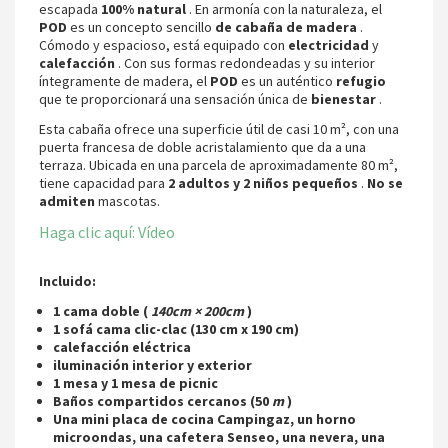
escapada
100% natural
. En armonía con la naturaleza, el
POD
es un concepto sencillo
de cabaña de madera
.
Cómodo y espacioso, está equipado con
electricidad
y
calefacción
. Con sus formas redondeadas y su interior
íntegramente de madera, el
POD
es un auténtico
refugio
que te proporcionará una sensación única de
bienestar
.
Esta cabaña ofrece una superficie útil de casi 10 m², con una
puerta francesa de doble acristalamiento que da a una
terraza. Ubicada en una parcela de aproximadamente 80 m²,
tiene capacidad para
2 adultos y 2 niños pequeños
.
No se
admiten
mascotas.
Haga clic aquí: Vídeo
Incluido:
1 cama doble (
140cm × 200cm
)
1 sofá cama clic-clac (130 cm x 190 cm)
calefacción eléctrica
iluminación interior y exterior
1 mesa y 1 mesa de picnic
Baños compartidos cercanos (50
m
)
Una mini placa de cocina Campingaz, un horno
microondas, una cafetera Senseo, una nevera, una