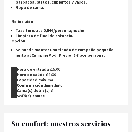
barbacoa, platos, cubiertos y vasos.
Ropa de cama.
No incluido
Tasa turística 0,94€/persona/noche.
Limpieza de final de estancia.
Opción
Se puede montar una tienda de campaña pequeña
junto al CampingPod. Precio: 6 € por persona.
Hora de entrada :
15:00
Hora de salida :
11:00
Capacidad máxima:
3
Confirmación :
Inmediato
Cama(s) doble(s) :
1
Sofá(s)-cama:
1
Su confort: nuestros servicios