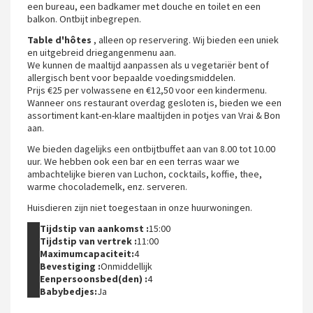
een bureau, een badkamer met douche en toilet en een
balkon. Ontbijt inbegrepen.
Table d'hôtes
, alleen op reservering. Wij bieden een uniek
en uitgebreid driegangenmenu aan.
We kunnen de maaltijd aanpassen als u vegetariër bent of
allergisch bent voor bepaalde voedingsmiddelen.
Prijs €25 per volwassene en €12,50 voor een kindermenu.
Wanneer ons restaurant overdag gesloten is, bieden we een
assortiment kant-en-klare maaltijden in potjes van Vrai & Bon
aan.
We bieden dagelijks een ontbijtbuffet aan van 8.00 tot 10.00
uur. We hebben ook een bar en een terras waar we
ambachtelijke bieren van Luchon, cocktails, koffie, thee,
warme chocolademelk, enz. serveren.
Huisdieren zijn niet toegestaan in onze huurwoningen.
Tijdstip van aankomst :
15:00
Tijdstip van vertrek :
11:00
Maximumcapaciteit:
4
Bevestiging :
Onmiddellijk
Eenpersoonsbed(den) :
4
Babybedjes:
Ja