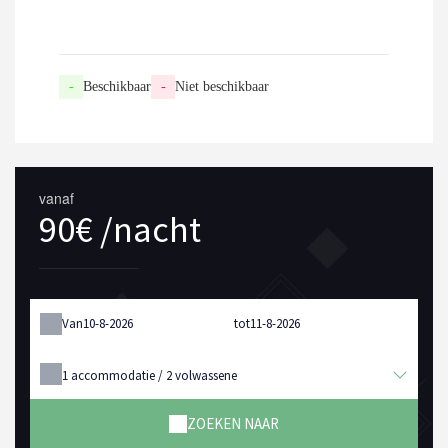
-
Beschikbaar
-
Niet beschikbaar
vanaf
90€ /nacht
Van
tot
1
accommodatie /
2
volwassene
ZOEKEN NAAR