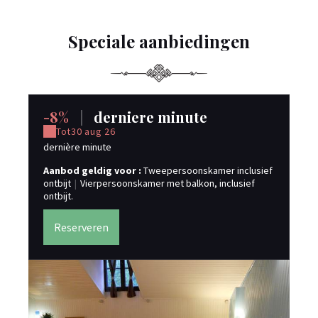
Speciale aanbiedingen
-8%
|
derniere minute
-
Tot
30 aug 26
dernière minute
A p
Aanbod geldig voor :
Tweepersoonskamer inclusief
Aa
ontbijt
|
Vierpersoonskamer met balkon, inclusief
ont
ontbijt.
ont
Reserveren